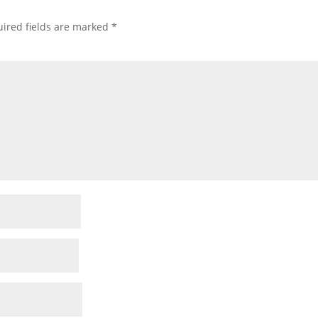
ired fields are marked
*