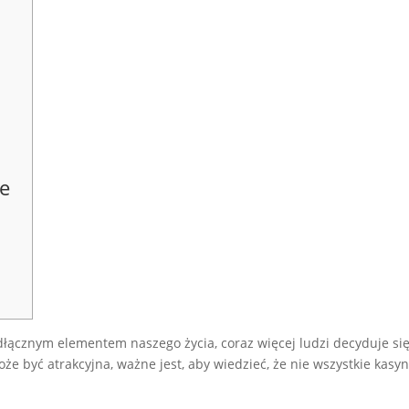
ne
eodłącznym elementem naszego życia, coraz więcej ludzi decyduje si
że być atrakcyjna, ważne jest, aby wiedzieć, że nie wszystkie kasy