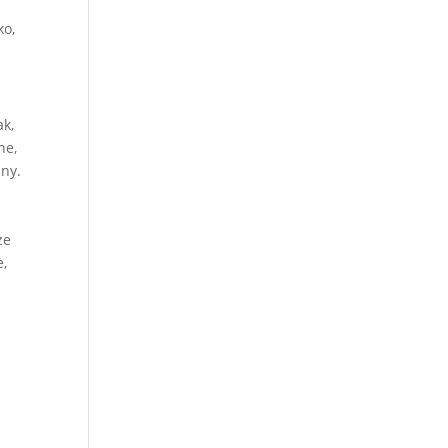
ko,
ak,
ne,
any.
że
e,