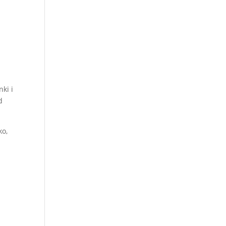
ki i
d
ko,