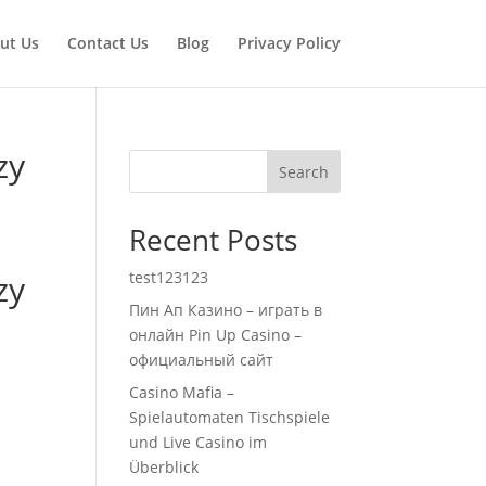
ut Us
Contact Us
Blog
Privacy Policy
zy
Search
Recent Posts
zy
test123123
Пин Ап Казино – играть в
онлайн Pin Up Casino –
официальный сайт
Casino Mafia –
Spielautomaten Tischspiele
und Live Casino im
Überblick