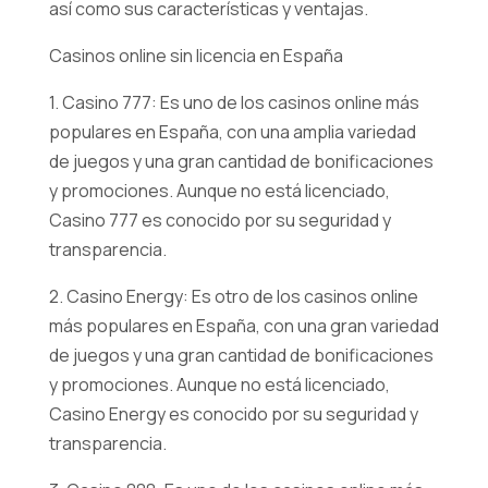
así como sus características y ventajas.
Casinos online sin licencia en España
1. Casino 777: Es uno de los casinos online más
populares en España, con una amplia variedad
de juegos y una gran cantidad de bonificaciones
y promociones. Aunque no está licenciado,
Casino 777 es conocido por su seguridad y
transparencia.
2. Casino Energy: Es otro de los casinos online
más populares en España, con una gran variedad
de juegos y una gran cantidad de bonificaciones
y promociones. Aunque no está licenciado,
Casino Energy es conocido por su seguridad y
transparencia.