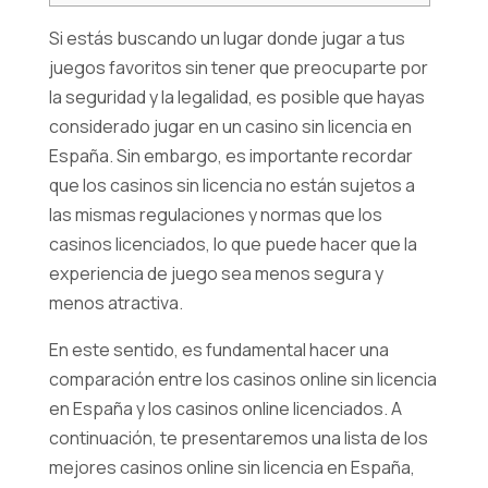
Si estás buscando un lugar donde jugar a tus
juegos favoritos sin tener que preocuparte por
la seguridad y la legalidad, es posible que hayas
considerado jugar en un casino sin licencia en
España. Sin embargo, es importante recordar
que los casinos sin licencia no están sujetos a
las mismas regulaciones y normas que los
casinos licenciados, lo que puede hacer que la
experiencia de juego sea menos segura y
menos atractiva.
En este sentido, es fundamental hacer una
comparación entre los casinos online sin licencia
en España y los casinos online licenciados. A
continuación, te presentaremos una lista de los
mejores casinos online sin licencia en España,