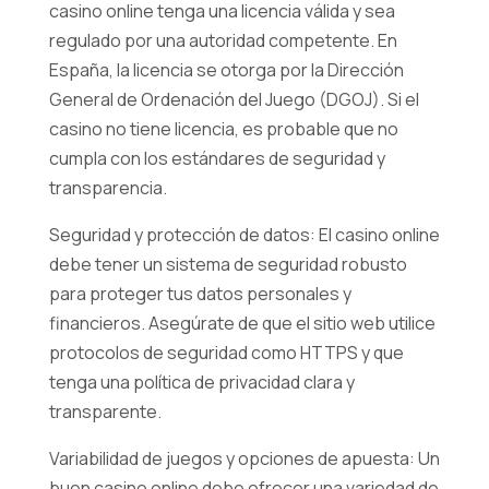
casino online tenga una licencia válida y sea
regulado por una autoridad competente. En
España, la licencia se otorga por la Dirección
General de Ordenación del Juego (DGOJ). Si el
casino no tiene licencia, es probable que no
cumpla con los estándares de seguridad y
transparencia.
Seguridad y protección de datos: El casino online
debe tener un sistema de seguridad robusto
para proteger tus datos personales y
financieros. Asegúrate de que el sitio web utilice
protocolos de seguridad como HTTPS y que
tenga una política de privacidad clara y
transparente.
Variabilidad de juegos y opciones de apuesta: Un
buen casino online debe ofrecer una variedad de