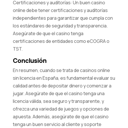
Certificaciones y auditorías: Un buen casino
online debe tener certificaciones y auditorías
independientes para garantizar que cumpla con
los estándares de seguridad y transparencia.
Asegúrate de que el casino tenga
certificaciones de entidades como eCOGRA o
TST.
Conclusión
En resumen, cuando se trata de casinos online
sin licencia en España, es fundamental evaluar su
calidad antes de depositar dinero y comenzar a
jugar. Asegúrate de que el casino tenga una
licencia válida, sea seguro y transparente, y
ofrezca una variedad de juegos y opciones de
apuesta. Además, asegúrate de que el casino
tenga un buen servicio al cliente y soporte