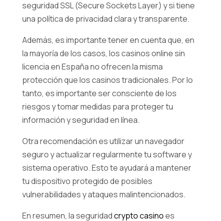
seguridad SSL (Secure Sockets Layer) y si tiene
una política de privacidad clara y transparente.
Además, es importante tener en cuenta que, en
la mayoría de los casos, los casinos online sin
licencia en España no ofrecen la misma
protección que los casinos tradicionales. Por lo
tanto, es importante ser consciente de los
riesgos y tomar medidas para proteger tu
información y seguridad en línea.
Otra recomendación es utilizar un navegador
seguro y actualizar regularmente tu software y
sistema operativo. Esto te ayudará a mantener
tu dispositivo protegido de posibles
vulnerabilidades y ataques malintencionados.
En resumen, la seguridad
crypto casino
es