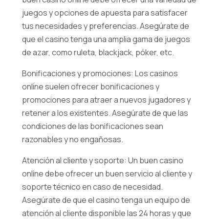
juegos y opciones de apuesta para satisfacer
tus necesidades y preferencias. Asegúrate de
que el casino tenga una amplia gama de juegos
de azar, como ruleta, blackjack, póker, etc.
Bonificaciones y promociones: Los casinos
online suelen ofrecer bonificaciones y
promociones para atraer a nuevos jugadores y
retener a los existentes. Asegúrate de que las
condiciones de las bonificaciones sean
razonables y no engañosas.
Atención al cliente y soporte: Un buen casino
online debe ofrecer un buen servicio al cliente y
soporte técnico en caso de necesidad.
Asegúrate de que el casino tenga un equipo de
atención al cliente disponible las 24 horas y que