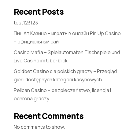
Recent Posts
test123123
Пин Ап Казино – играть в онлайн Pin Up Casino
– официальный сайт
Casino Mafia – Spielautomaten Tischspiele und
Live Casino im Überblick
Goldbet Casino dla polskich graczy – Przegląd
gier i dostępnych kategorii kasynowych
Pelican Casino – bezpieczeństwo, licencja i
ochrona graczy
Recent Comments
No comments to show.