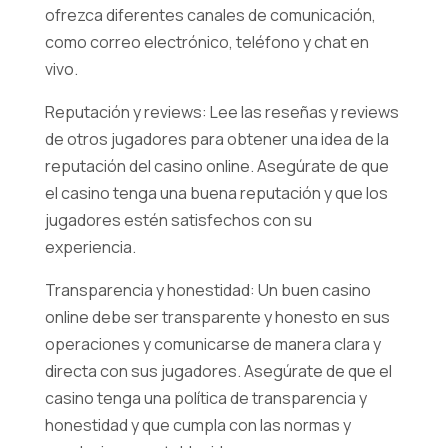
ofrezca diferentes canales de comunicación,
como correo electrónico, teléfono y chat en
vivo.
Reputación y reviews: Lee las reseñas y reviews
de otros jugadores para obtener una idea de la
reputación del casino online. Asegúrate de que
el casino tenga una buena reputación y que los
jugadores estén satisfechos con su
experiencia.
Transparencia y honestidad: Un buen casino
online debe ser transparente y honesto en sus
operaciones y comunicarse de manera clara y
directa con sus jugadores. Asegúrate de que el
casino tenga una política de transparencia y
honestidad y que cumpla con las normas y